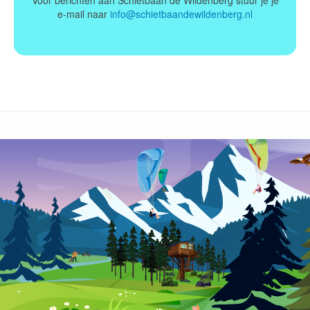
e-mail naar
info@schietbaandewildenberg.nl